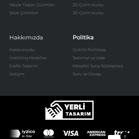
Mezar Taşları Çizimleri
2D Çizim Kursu
Söve Çizimleri
3D Çizim Kursu
Hakkımızda
Politika
Hakkımızda
Gizlilik Politikası
Üretilmiş Modeller
Teslimat ve iade
Grafik Tasarım
Mesafeli Satış Sözleşmesi
iletişim
Soru ve Cevap
0