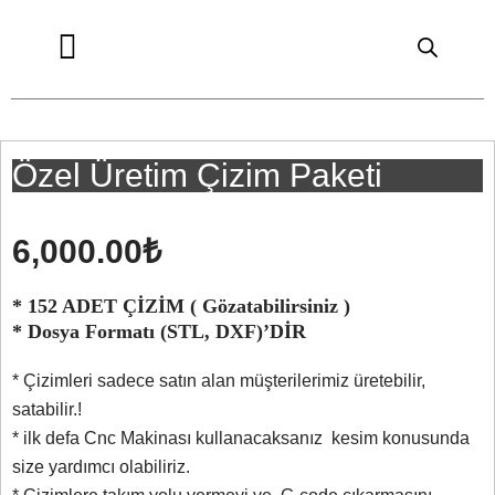
ÜRETİLMİŞ ÇİZİMLER
CNC PROGRAMLARI
ARTCAM KURSU
SORU ve CEVAP
GRAFİK TASARIM
Özel Üretim Çizim Paketi
6,000.00
₺
* 152 ADET ÇİZİM (
Gözatabilirsiniz
)
* Dosya Formatı (STL, DXF)’DİR
* Çizimleri sadece satın alan müşterilerimiz üretebilir,
satabilir.!
* ilk defa Cnc Makinası kullanacaksanız kesim konusunda
size yardımcı olabiliriz.