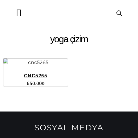
ÜRETİLMİŞ ÇİZİMLER
CNC PROGRAMLARI
ARTCAM KURSU
SORU ve CEVAP
GRAFİK TASARIM
yoga çizim
CNC5265
650.00
₺
SOSYAL MEDYA