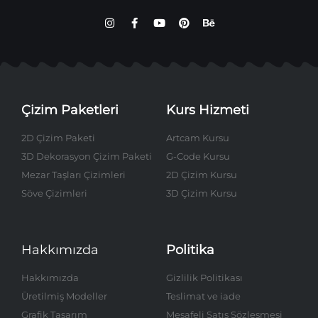
Çizim Paketleri
Kurs Hizmeti
2D Çizim Paketi
Artcam Kursu
3D Dekorasyon Çizim Paketi
G-Code Kursu
Mezar Taşları Çizimleri
2D Çizim Kursu
Söve Çizimleri
3D Çizim Kursu
Hakkımızda
Politika
Hakkımızda
Gizlilik Politikası
Üretilmiş Modeller
Teslimat ve iade
Grafik Tasarım
Mesafeli Satış Sözleşmesi