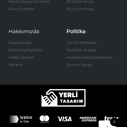
Mezar Taşları Çizimleri
2D Çizim Kursu
Söve Çizimleri
3D Çizim Kursu
Hakkımızda
Politika
Hakkımızda
Gizlilik Politikası
Üretilmiş Modeller
Teslimat ve iade
Grafik Tasarım
Mesafeli Satış Sözleşmesi
iletişim
Soru ve Cevap
0