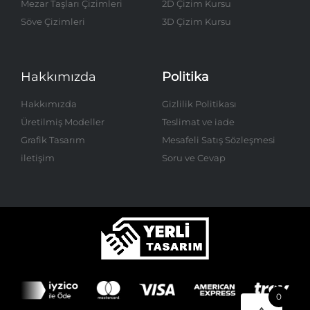
Mezar Taşları Çizimleri
2D Çizim Kursu
Söve Çizimleri
3D Çizim Kursu
Hakkımızda
Politika
Hakkımızda
Gizlilik Politikası
Üretilmiş Modeller
Teslimat ve iade
Grafik Tasarım
Mesafeli Satış Sözleşmesi
iletişim
Soru ve Cevap
0