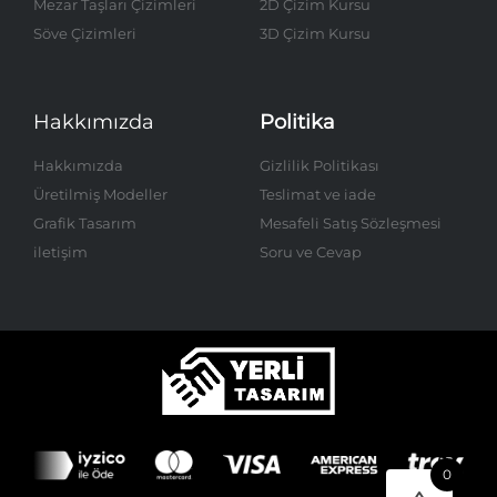
Mezar Taşları Çizimleri
2D Çizim Kursu
Söve Çizimleri
3D Çizim Kursu
Hakkımızda
Politika
Hakkımızda
Gizlilik Politikası
Üretilmiş Modeller
Teslimat ve iade
Grafik Tasarım
Mesafeli Satış Sözleşmesi
iletişim
Soru ve Cevap
0