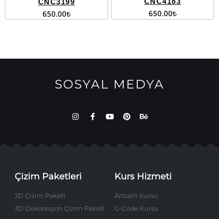
CNC4183
CNC3199
650.00
₺
650.00
₺
SOSYAL MEDYA
Çizim Paketleri
Kurs Hizmeti
2D Çizim Paketi
Artcam Kursu
3D Dekorasyon Çizim Paketi
G-Code Kursu