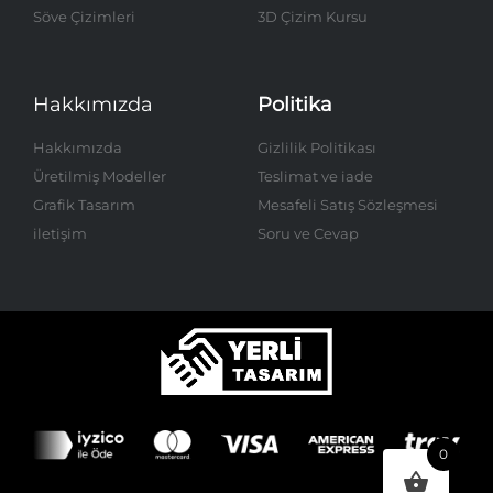
Söve Çizimleri
3D Çizim Kursu
Hakkımızda
Politika
Hakkımızda
Gizlilik Politikası
Üretilmiş Modeller
Teslimat ve iade
Grafik Tasarım
Mesafeli Satış Sözleşmesi
iletişim
Soru ve Cevap
0