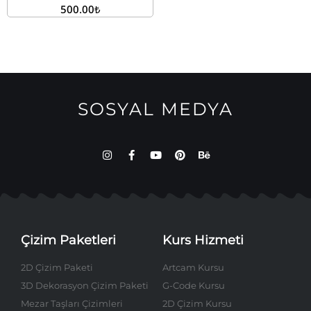
500.00
₺
SOSYAL MEDYA
Çizim Paketleri
Kurs Hizmeti
2D Çizim Paketi
Artcam Kursu
3D Dekorasyon Çizim Paketi
G-Code Kursu
Mezar Taşları Çizimleri
2D Çizim Kursu