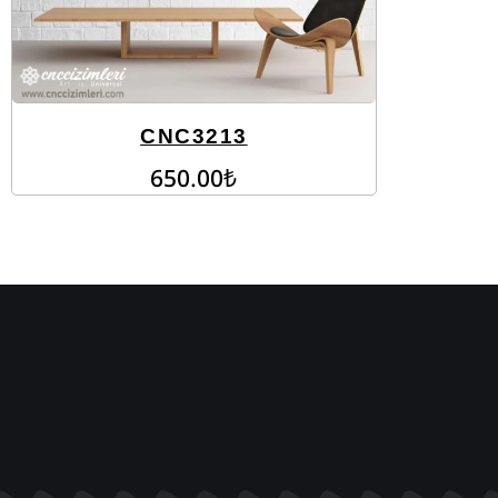
CNC3213
650.00
₺