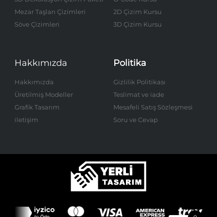
Mezar Taşları Çizimleri
2D Çizim Kursu
Söve Çizimleri
3D Çizim Kursu
Hakkımızda
Politika
Hakkımızda
Gizlilik Politikası
Üretilmiş Modeller
Teslimat ve iade
Grafik Tasarım
Mesafeli Satış Sözleşmesi
iletişim
Soru ve Cevap