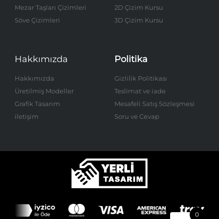
Mezar Taşları Çizimleri
2D Çizim Kursu
Söve Çizimleri
3D Çizim Kursu
Hakkımızda
Politika
Hakkımızda
Gizlilik Politikası
Üretilmiş Modeller
Teslimat ve iade
Grafik Tasarım
Mesafeli Satış Sözleşmesi
iletişim
Soru ve Cevap
0