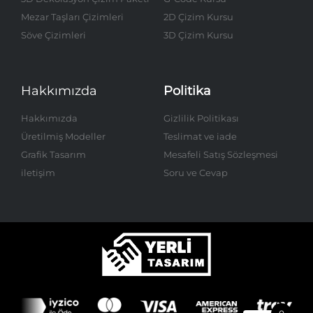
Mezar Taşları Çizimleri
2D Çizim Kursu
Söve Çizimleri
3D Çizim Kursu
Hakkımızda
Politika
Hakkımızda
Gizlilik Politikası
Üretilmiş Modeller
Teslimat ve iade
Grafik Tasarım
Mesafeli Satış Sözleşmesi
iletişim
Soru ve Cevap