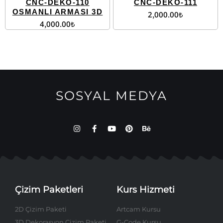
CNC-DEKO-110
CNC-DEKO-111
OSMANLI ARMASI 3D
2,000.00
₺
4,000.00
₺
SOSYAL MEDYA
Çizim Paketleri
Kurs Hizmeti
2D Çizim Paketi
Artcam Kursu
3D Dekorasyon Çizim Paketi
G-Code Kursu