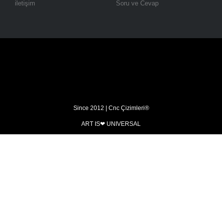
iletişim
Soru ve Cevap
Since 2012 | Cnc Çizimleri®
ART IS❤ UNIVERSAL​