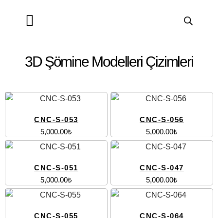
ÜRETİLMİŞ ÇİZİMLER
CNC PROGRAMLARI
ARTCAM KURSU
SORU ve CEVAP
GRAFİK TASARIM
3D Şömine Modelleri Çizimleri
CNC-S-053
CNC-S-056
5,000.00
₺
5,000.00
₺
CNC-S-051
CNC-S-047
5,000.00
₺
5,000.00
₺
CNC-S-055
CNC-S-064